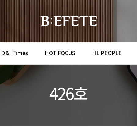
 D&I Times
HOT FOCUS
HL PEOPLE
426호