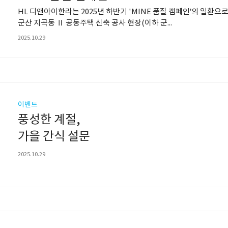
HL 디앤아이한라는 2025년 하반기 'MINE 품질 캠페인’의 일환으
군산 지곡동 Ⅱ 공동주택 신축 공사 현장(이하 군...
2025.10.29
이벤트
풍성한 계절,
가을 간식 설문
2025.10.29