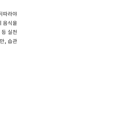
 뒤따라야
에 음식을
 등 실천
만, 습관