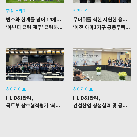
현장 스케치
컬쳐줌인
변수와 한계를 넘어 14개월의 결실을 보다
무더위를 식힌 시원한 응원 한 잔
‘아난티 클럽 제주’ 클럽하우스 리모델링 공사 현장
‘이천 아미1지구 공동주택’ 신축공사 현장을 찾은 푸드트럭
하이라이트
하이라이트
HL D&I한라,
HL D&I한라,
국토부 상호협력평가 ‘최우수’ 등급 획득
건설산업 상생협력 및 공정거래 협약 체결식 참석