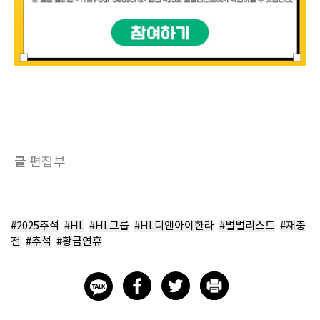
글
편집부
#2025추석
#HL
#HL그룹
#HL디앤아이한라
#별별리스트
#재충
전
#추석
#황금연휴