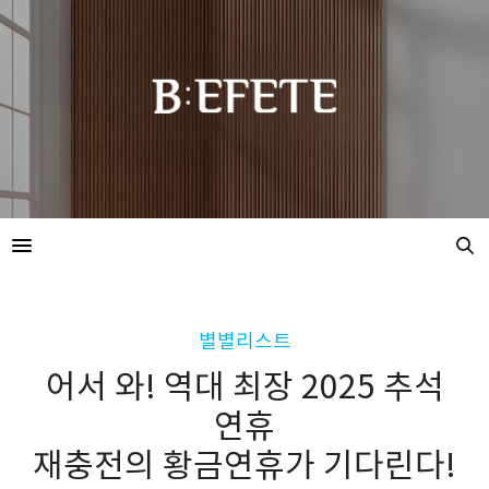
별별리스트
어서 와! 역대 최장 2025 추석
연휴​
재충전의 황금연휴가 기다린다!