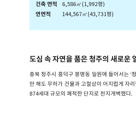
건축 면적
6,586㎡(1,992평)
연면적
144,567㎡(43,731평)
도심 속 자연을 품은 청주의 새로운 
충북 청주시 흥덕구 봉명동 일원에 들어서는 ‘청
만 해도 무허가 건물과 고철상이 어지럽게 자리했
874세대 규모의 쾌적한 단지로 천지개벽했다.