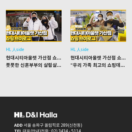
HL 人side
HL 人side
현대시티아울렛 가산점 쇼핑 체험기
현대시티아울렛 가산점 쇼핑 체험기
풋풋한 신혼부부의 살림살이 장만기!
“우리 가족 최고의 쇼핑데이!”
ADD
서울 송파구 올림픽로 289(신천동)
TEL
대표(안내)전화 : 02) 3434 - 5114