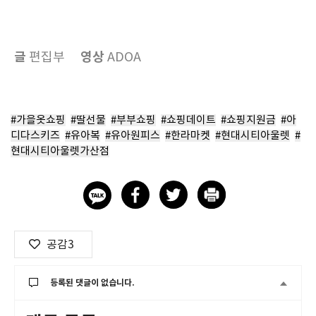
글
영상
편집부
ADOA
#가을옷쇼핑
#딸선물
#부부쇼핑
#쇼핑데이트
#쇼핑지원금
#아
디다스키즈
#유아복
#유아원피스
#한라마켓
#현대시티아울렛
#
현대시티아울렛가산점
공감
3
등록된 댓글이 없습니다.