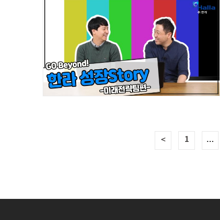
＜
1
…