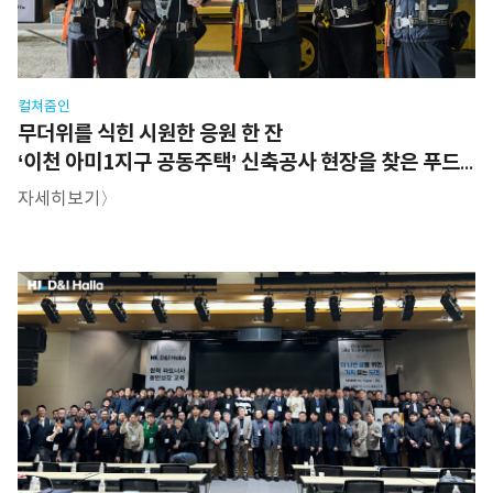
컬쳐줌인
무더위를 식힌 시원한 응원 한 잔
‘이천 아미1지구 공동주택’ 신축공사 현장을 찾은 푸드트럭
자세히보기〉