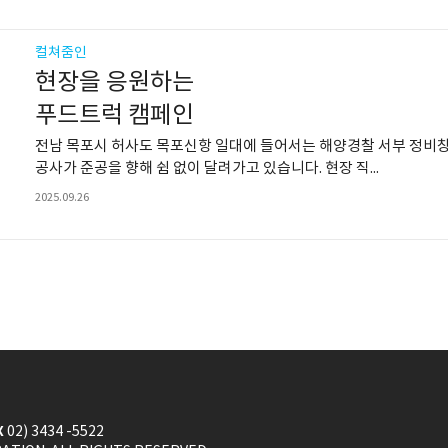
컬쳐줌인
현장을 응원하는
푸드트럭 캠페인
전남 목포시 허사도 목포신항 일대에 들어서는 해양경찰 서부 정비
공사가 준공을 향해 쉼 없이 달려가고 있습니다. 현장 직...
2025.09.26
X
02) 3434 -5522