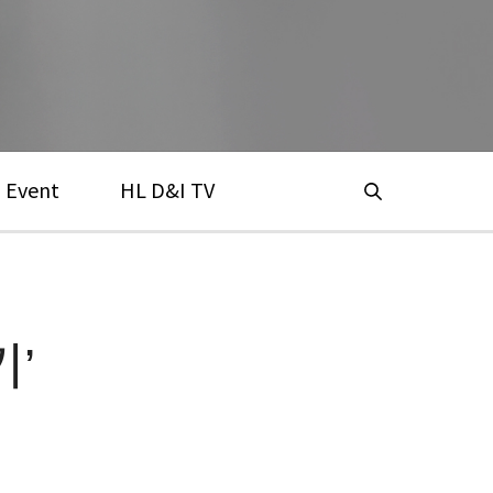
Event
HL D&I TV
’