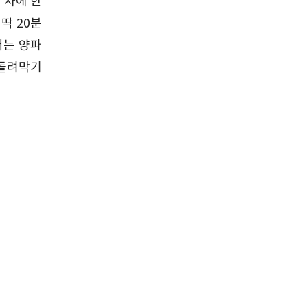
 차에 한
딱 20분
저는 양파
 돌려막기