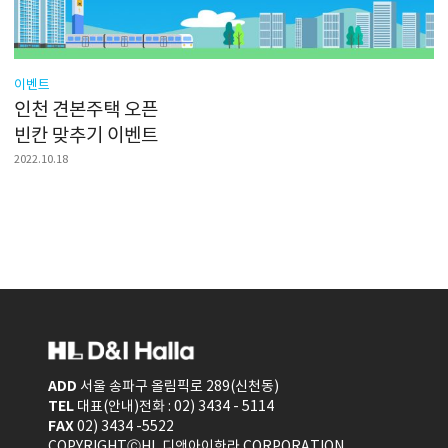
이벤트
인천 견본주택 오픈
빈칸 맞추기 이벤트
2022.10.18
ADD
서울 송파구 올림픽로 289(신천동)
TEL
대표(안내)전화 : 02) 3434 - 5114
FAX
02) 3434 -5522
COPYRIGHTⒸHL 디앤아이한라 CORPORATION.