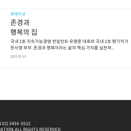
큐레이션
존경과
행복의 집
국내 1호 지속가능경영 컨설턴트 유명훈 대표와 국내 1호 향기작가
한서형 부부. 존경과 행복이라는 삶의 핵심 가치를 실천하...
2023.07.25
X
02) 3434 -5522
ION. ALL RIGHTS RESERVED.