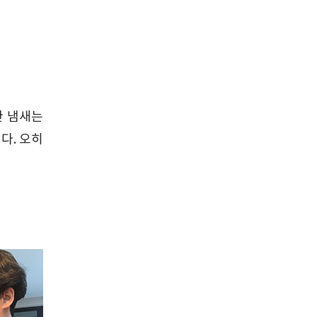
한 냄새는
다. 오히