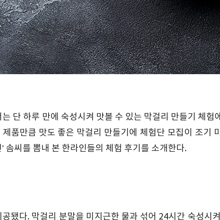
는 단 하루 만에 숙성시켜 맛볼 수 있는 막걸리 만들기 체험
 제품만큼 맛도 좋은 막걸리 만들기에 체험단 모집이 조기 
인
’ 솜씨를 뽐내 본
한라인들의 체험 후기를 소개한다
.
제공됐다
.
막걸리
분말을
미지근한
물과
섞어
24
시간
숙성
시