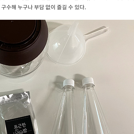
구수해
누구나
부담
없이
즐길
수
있다
.