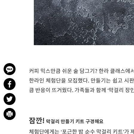
커피 믹스만큼 쉬운 술 담그기
?
한라 클래스에서
한라인 체험단을 모집했다
.
만들기는 쉽고 시판
큼 반응이 뜨거웠다
. 가족들과 함께 ‘
막걸리 장
잠깐!
막걸리 만들기 키트 구경해요
체험단에게는
‘
포근한
밤
순수
막걸리
키트’
가