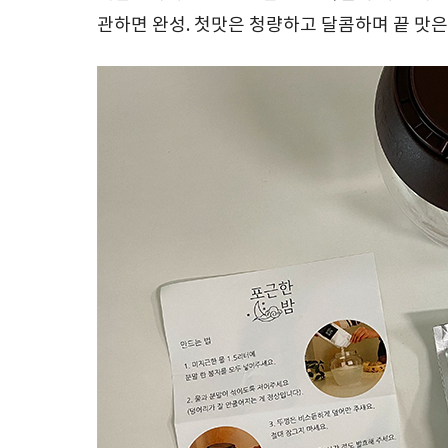
관하면
완성
.
첫맛은
청량하고
달콤하며
끝
맛은