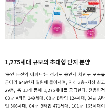
1,275세대 규모의 초대형 단지 분양
‘용인 둔전역 에피트’는 경기도 용인시 처인구 포곡읍
금어리 646번지 일원에 들어서며, 지하 3층~지상 최고
29층, 총 13개 동에 1,275세대를 공급한다. 전용면적
68㎡ A타입 149세대, 68㎡ B타입 124세대, 84㎡ A타
입 366세대, 84㎡ B타입 471세대, 101㎡ 165세대이