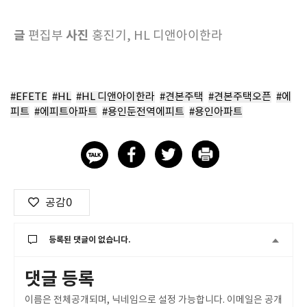
글
사진
편집부
홍진기, HL 디앤아이한라
#EFETE
#HL
#HL 디앤아이한라
#견본주택
#견본주택오픈
#에
피트
#에피트아파트
#용인둔전역에피트
#용인아파트
공감
0
등록된 댓글이 없습니다.
댓글 등록
이름은 전체공개되며, 닉네임으로 설정 가능합니다. 이메일은 공개