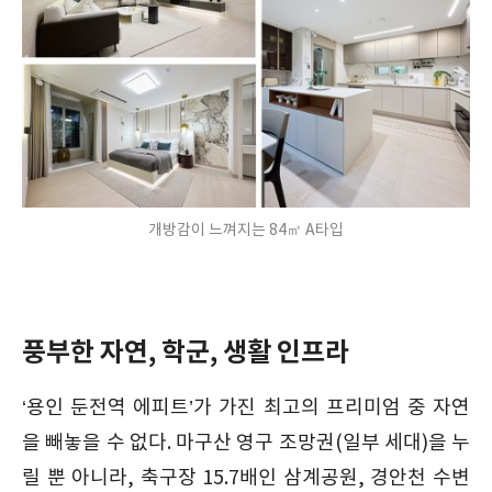
개방감이 느껴지는 84㎡ A타입
풍부한 자연, 학군, 생활 인프라
‘용인 둔전역 에피트’가 가진 최고의 프리미엄 중 자연
을 빼놓을 수 없다. 마구산 영구 조망권(일부 세대)을 누
릴 뿐 아니라, 축구장 15.7배인 삼계공원, 경안천 수변