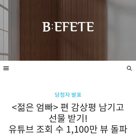
당첨자 발표
<젊은 엄빠> 편 감상평 남기고
선물 받기!
유튜브 조회 수 1,100만 뷰 돌파