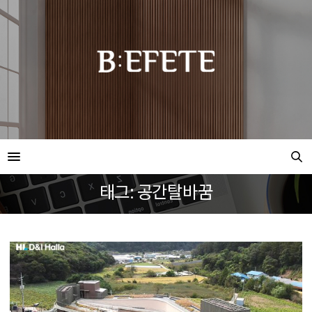
태그: 공간탈바꿈