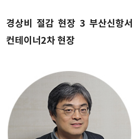
경상비 절감 현장 3 부산신항서
컨테이너2차 현장