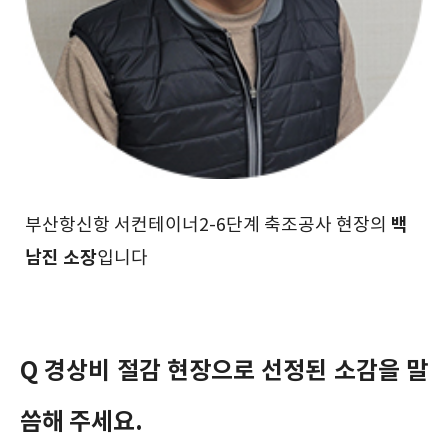
백
부산항신항 서컨테이너2-6단계 축조공사 현장의
남진 소장
입니다
Q 경상비 절감 현장으로 선정된 소감을 말
씀해 주세요.