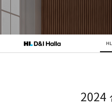
HL
202