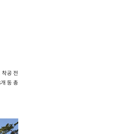
 착공 전
개 동 총