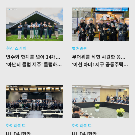
현장 스케치
컬쳐줌인
변수와 한계를 넘어 14개월의 결실을 보다
무더위를 식힌 시원한 응원 한 잔
‘아난티 클럽 제주’ 클럽하우스 리모델링 공사 현장
‘이천 아미1지구 공동주택’ 신축공사 현장을 찾은 푸드트럭
하이라이트
하이라이트
HL D&I한라,
HL D&I한라,