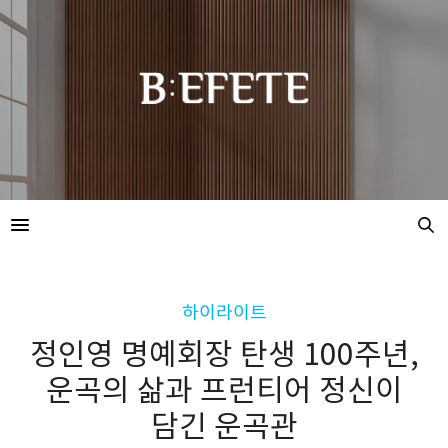
하이라이트
정인영 명예회장 탄생 100주년,
운곡의 삶과 프런티어 정신이
담긴 운곡관