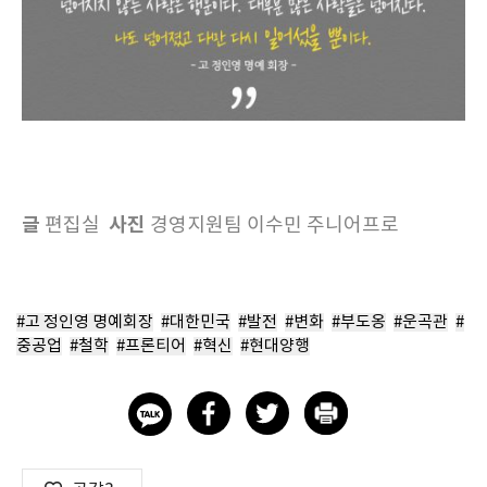
글
사진
편집실
경영지원팀 이수민 주니어프로
#고 정인영 명예회장
#대한민국
#발전
#변화
#부도옹
#운곡관
#
중공업
#철학
#프론티어
#혁신
#현대양행