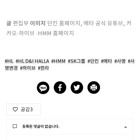
글
이미지
편집부
던킨 홈페이지, 메타 공식 유튜브, 카
카오·하이브 ·HMM 홈페이지
#HL
#HL D&I HALLA
#HMM
#SK그룹
#던킨
#메타
#사명
#사
명변경
#하이브
#한라
공감
3
등록된 댓글이 없습니다.