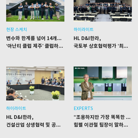
현장 스케치
하이라이트
변수와 한계를 넘어 14개월의 결실을 보다
HL D&I한라,
‘아난티 클럽 제주’ 클럽하우스 리모델링 공사 현장
국토부 상호협력평가 ‘최우수’ 등급 획득
하이라이트
EXPERTS
“조용하지만 가장 똑똑한 주방의 시작”
HL D&I한라,
건설산업 상생협력 및 공정거래 협약 체결식 참석
힘펠 이관철 팀장이 말하는 ‘AI 저소음 렌지후드’의 혁신