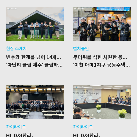
현장 스케치
컬쳐줌인
변수와 한계를 넘어 14개월의 결실을 보다
무더위를 식힌 시원한 응원 한 잔
‘아난티 클럽 제주’ 클럽하우스 리모델링 공사 현장
‘이천 아미1지구 공동주택’ 신축공사 현장을 찾은 푸드트럭
하이라이트
하이라이트
HL D&I한라,
HL D&I한라,